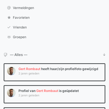
Vermeldingen
Favorieten
Vrienden
Groepen
Toon:
Gert Rombaut
heeft haar/zijn profielfoto gewijzigd
2 jaren geleden
Profiel van
Gert Rombaut
is geüpdatet
2 jaren geleden