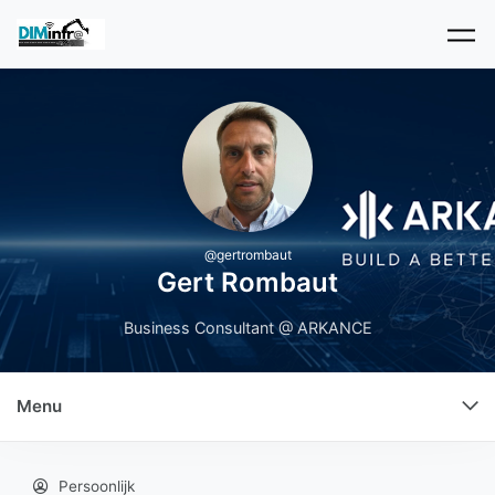
Skip to main content
@
gertrombaut
Gert Rombaut
Business Consultant @ ARKANCE
Menu
Persoonlijk