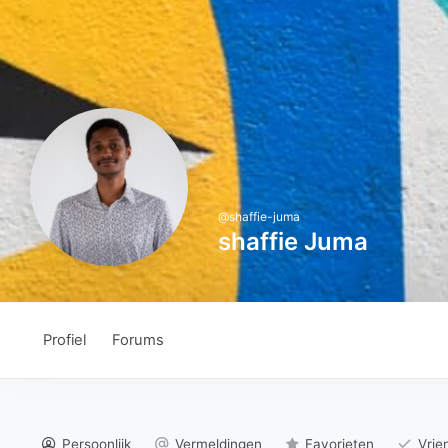
@
shaffie-juma
shaffie Juma
Profiel
Forums
Persoonlijk
Vermeldingen
Favorieten
Vrie