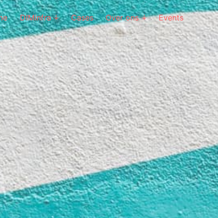
me
DIMinfra
Cases
Over ons
Events