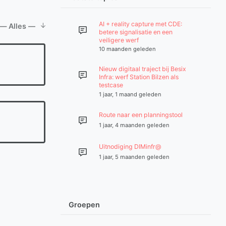
n:
AI + reality capture met CDE:
betere signalisatie en een
veiligere werf
10 maanden geleden
Nieuw digitaal traject bij Besix
Infra: werf Station Bilzen als
testcase
1 jaar, 1 maand geleden
Route naar een planningstool
1 jaar, 4 maanden geleden
Uitnodiging DIMinfr@
1 jaar, 5 maanden geleden
Groepen