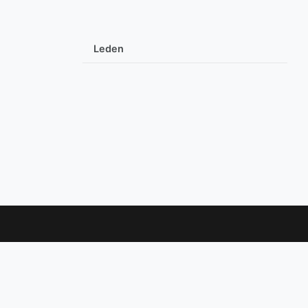
Leden
Linkedin
PXL Expertise Centrum Bouw & Industrie