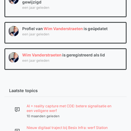
gewijzigd
een jaar geleden
Profiel van
Wim Vanderstraeten
is geüpdatet
een jaar geleden
Wim Vanderstraeten
is geregistreerd als lid
een jaar geleden
Laatste topics
AI + reality capture met CDE: betere signalisatie en
een veiligere werf
10 maanden geleden
Nieuw digitaal traject bij Besix Infra: werf Station