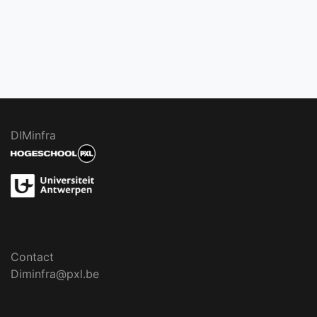
DIMinfra
Contact
Diminfra@pxl.be